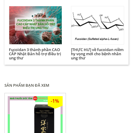
Fucoidan 3 thành phần CAO
[THỰC HƯ] về fucoidan niềm
CẤP Nhật Bản hỗ trợ điều trị
hy vọng mới cho bệnh nhân
ung thư
ung thư
SẢN PHẨM BẠN ĐÃ XEM
-1%