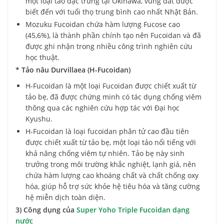
một loại tảo đặc trưng tại Okinawa, vùng đất được
biết đến với tuổi thọ trung bình cao nhất Nhật Bản.
Mozuku Fucoidan chứa hàm lượng Fucose cao
(45,6%), là thành phần chính tạo nên Fucoidan và đã
được ghi nhận trong nhiều công trình nghiên cứu
học thuật.
* Tảo nâu Durvillaea (H-Fucoidan)
H-Fucoidan là một loại Fucoidan được chiết xuất từ
tảo bẹ, đã được chứng minh có tác dụng chống viêm
thông qua các nghiên cứu hợp tác với Đại học
Kyushu.
H-Fucoidan là loại fucoidan phân tử cao đầu tiên
được chiết xuất từ tảo bẹ, một loại tảo nổi tiếng với
khả năng chống viêm tự nhiên. Tảo bẹ này sinh
trưởng trong môi trường khắc nghiệt, lạnh giá, nên
chứa hàm lượng cao khoáng chất và chất chống oxy
hóa, giúp hỗ trợ sức khỏe hệ tiêu hóa và tăng cường
hệ miễn dịch toàn diện.
3) Công dụng của
Super Yoho Triple Fucoidan dạng
nước