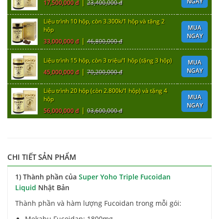
NGAY
|
17,500,000 đ
23,400,000 đ
Liệu trình 10 hộp, còn 3.300k/1 hộp và tặng 2
MUA
hộp
NGAY
|
33,000,000 đ
46,800,000 đ
Liệu trình 15 hộp, còn 3 triệu/1 hộp (tặng 3 hộp)
MUA
NGAY
|
45,000,000 đ
70,200,000 đ
Liệu trình 20 hộp (còn 2.800k/1 hộp) và tặng 4
MUA
hộp
NGAY
|
56,000,000 đ
93,600,000 đ
CHI TIẾT SẢN PHẨM
1) Thành phần của
Super Yoho Triple Fucoidan
Liquid
Nhật Bản
Thành phần và hàm lượng Fucoidan trong mỗi gói:
Mekabu Fucoidan: 1800mg