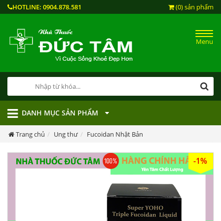
HOTLINE:
0904.878.581
(0) sản phẩm
Menu
DANH MỤC SẢN PHẨM
Trang chủ
Ung thư
Fucoidan Nhật Bản
-1%