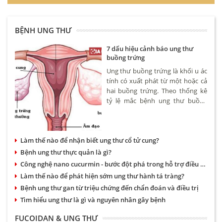
BỆNH UNG THƯ
7 dấu hiệu cảnh báo ung thư
buồng trứng
Ung thư buồng trứng là khối u ác
tính có xuất phát từ một hoặc cả
hai buồng trứng. Theo thống kê
tỷ lệ mắc bệnh ung thư buồng
trứng khoảng 4,6/100.000 phụ nữ.
Bệnh có thể xảy ra ở nhiều độ
tuổi tuy nhiên hay gặp nhất là
Làm thế nào để nhận biết ung thư cổ tử cung?
phụ nữ trên 50.
Bệnh ung thư thực quản là gì?
Công nghệ nano cucurmin - bước đột phá trong hỗ trợ điều trị bệnh dạ dày và ung thư
Làm thế nào để phát hiện sớm ung thư hành tá tràng?
Bệnh ung thư gan từ triệu chứng đến chẩn đoán và điều trị
Tìm hiểu ung thư là gì và nguyên nhân gây bệnh
FUCOIDAN & UNG THƯ