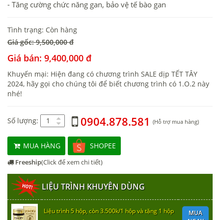
- Tăng cường chức năng gan, bảo vệ tế bào gan
Tình trạng: Còn hàng
Giá gốc: 9,500,000 đ
Giá bán: 9,400,000 đ
Khuyến mại: Hiện đang có chương trình SALE dịp TẾT TÂY
2024, hãy gọi cho chúng tôi để biết chương trình có 1.O.2 này
nhé!
0904.878.581
Số lượng:
(Hỗ trợ mua hàng)
MUA HÀNG
SHOPEE
Freeship
(Click để xem chi tiết)
LIỆU TRÌNH KHUYÊN DÙNG
Liệu trình 5 hộp, còn 3.500k/1 hộp và tặng 1 hộp
MUA