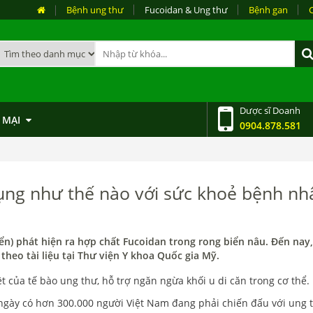
Bệnh ung thư
Fucoidan & Ung thư
Bệnh gan
Dược sĩ Doanh
 MẠI
0904.878.581
dụng như thế nào với sức khoẻ bệnh nh
ển) phát hiện ra hợp chất Fucoidan trong rong biển nâu. Đến nay,
theo tài liệu tại Thư viện Y khoa Quốc gia Mỹ.
t của tế bào ung thư, hỗ trợ ngăn ngừa khối u di căn trong cơ thể.
ngày có hơn 300.000 người Việt Nam đang phải chiến đấu với ung 