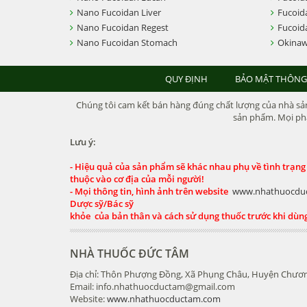
Nano Fucoidan Liver
Fucoid
Nano Fucoidan Regest
Fucoid
Nano Fucoidan Stomach
Okinaw
QUY ĐỊNH
BẢO MẬT THÔNG
Chúng tôi cam kết bán hàng đúng chất lượng của nhà sản 
sản phẩm. Mọi phả
Lưu ý:
- Hiệu quả của sản phẩm sẽ khác nhau phụ về tình trạng
thuộc vào cơ địa của mỗi người!
- Mọi thông tin, hình ảnh trên website
www.nhathuocdu
Dược sỹ/Bác sỹ
khỏe của bản thân và cách sử dụng thuốc trước khi dùn
NHÀ THUỐC ĐỨC TÂM
Địa chỉ: Thôn Phượng Đồng, Xã Phụng Châu, Huyện Chươn
Email: info.nhathuocductam@gmail.com
Website:
www.nhathuocductam.com