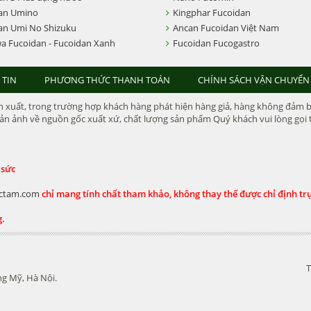
an Umino
Kingphar Fucoidan
an Umi No Shizuku
Ancan Fucoidan Việt Nam
a Fucoidan - Fucoidan Xanh
Fucoidan Fucogastro
 TIN
PHƯƠNG THỨC THANH TOÁN
CHÍNH SÁCH VẬN CHUYỂN
xuất, trong trường hợp khách hàng phát hiện hàng giả, hàng không đảm bảo 
n ảnh về nguồn gốc xuất xứ, chất lượng sản phẩm Quý khách vui lòng gọi t
 sức
ctam.com
chỉ mang tính chất tham khảo, không thay thế được chỉ định trực
g.
T
g Mỹ, Hà Nội.