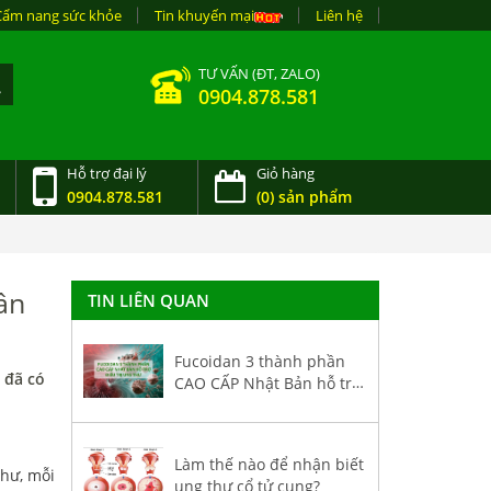
Cẩm nang sức khỏe
Tin khuyến mại
Liên hệ
TƯ VẤN (ĐT, ZALO)
0904.878.581
Hỗ trợ đại lý
Giỏ hàng
0904.878.581
(0) sản phẩm
ân
TIN LIÊN QUAN
Fucoidan 3 thành phần
 đã có
CAO CẤP Nhật Bản hỗ trợ
điều trị ung thư
Làm thế nào để nhận biết
thư, mỗi
ung thư cổ tử cung?