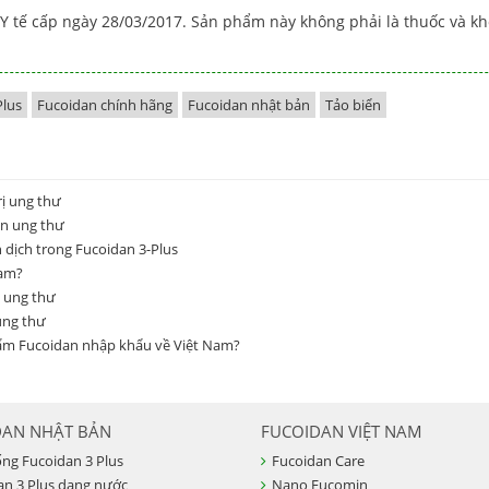
Y tế cấp ngày 28/03/2017. Sản phẩm này không phải là thuốc và k
Plus
Fucoidan chính hãng
Fucoidan nhật bản
Tảo biển
ị ung thư
ân ung thư
 dịch trong Fucoidan 3-Plus
Nam?
n ung thư
ung thư
 phẩm Fucoidan nhập khẩu về Việt Nam?
DAN NHẬT BẢN
FUCOIDAN VIỆT NAM
ống Fucoidan 3 Plus
Fucoidan Care
an 3 Plus dạng nước
Nano Fucomin