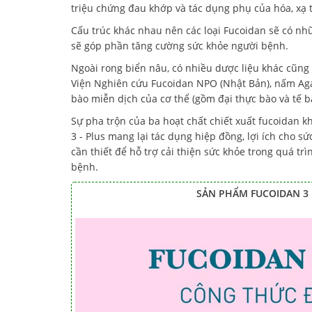
triệu chứng đau khớp và tác dụng phụ của hóa, xạ t
Cấu trúc khác nhau nên các loại Fucoidan sẽ có nhữ
sẽ góp phần tăng cường sức khỏe người bệnh.
Ngoài rong biển nâu, có nhiều dược liệu khác cũng g
Viện Nghiên cứu Fucoidan NPO (Nhật Bản), nấm Agar
bào miễn dịch của cơ thể (gồm đại thực bào và tế bào
Sự pha trộn của ba hoạt chất chiết xuất fucoidan 
3 - Plus mang lại tác dụng hiệp đồng, lợi ích cho
cần thiết để hỗ trợ cải thiện sức khỏe trong quá tr
bệnh.
SẢN PHẨM FUCOIDAN 3 