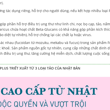
rị.
ng tác dụng riêng, hỗ trợ cho người dùng, nếu kết hợp nhiều loại
óp phần hỗ trợ điều trị ung thư như linh chi, nọc bọ cạp, tảo, nấm
icus chứa hoạt chất Beta-Glucans có khả năng góp phần kích thíc
 diệt tự nhiên), hỗ trợ chống lại các chất lạ hoặc virus.
khác nhau (fucoidan từ mozuku, mekabu và fucus) trong sản phẩm 
 sức khoẻ. Sản phẩm nguồn gốc tự nhiên, cung cấp những chất dinh 
ình điều trị ung thư, tăng cường hệ miễn dịch, chất lượng cuộc sốn
PLUS TRIẾT XUẤT TỪ 3 LOẠI TẢO CỦA NHẬT BẢN