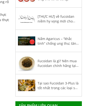
àng rõ
thực
[THỰC HƯ] về fucoidan
u thực
niềm hy vọng mới cho
bệnh nhân ung thư
Nấm Agaricus – “khắc
tinh” chống ung thư, tăng
hệ miễn dịch trong
Fucoidan 3-Plus
Fucoidan là gì? Nên mua
Fucoidan chính hãng tại
Việt Nam?
Tại sao Fucoidan 3-Plus là
tốt nhất trong các loại sản
phẩm Fucoidan nhập
khẩu về Việt Nam?
SẢN PHẨM LIÊN QUAN