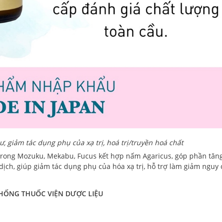
ư, giảm tác dụng phụ của xạ trị, hoá trị/truyền hoá chất
từ rong Mozuku, Mekabu, Fucus kết hợp nấm Agaricus, góp phần tăn
dịch, giúp giảm tác dụng phụ của hóa xạ trị, hỗ trợ làm giảm nguy 
HỐNG THUỐC VIỆN DƯỢC LIỆU