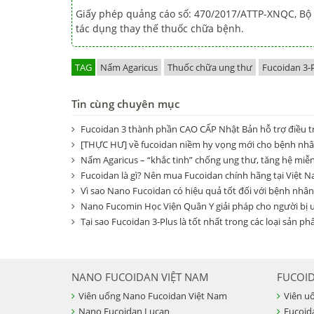
Giấy phép quảng cáo số: 470/2017/ATTP-XNQC, Bộ 
tác dụng thay thế thuốc chữa bệnh.
TAG
Nấm Agaricus
Thuốc chữa ung thư
Fucoidan 3-
Tin cùng chuyên mục
Fucoidan 3 thành phần CAO CẤP Nhật Bản hỗ trợ điều tr
[THỰC HƯ] về fucoidan niềm hy vọng mới cho bệnh nh
Nấm Agaricus – “khắc tinh” chống ung thư, tăng hệ miễn
Fucoidan là gì? Nên mua Fucoidan chính hãng tại Việt 
Vì sao Nano Fucoidan có hiệu quả tốt đối với bệnh nhâ
Nano Fucomin Học Viện Quân Y giải pháp cho người bị 
Tại sao Fucoidan 3-Plus là tốt nhất trong các loại sản
NANO FUCOIDAN VIỆT NAM
FUCOI
Viên uống Nano Fucoidan Việt Nam
Viên u
Nano Fucoidan Lucan
Fucoid