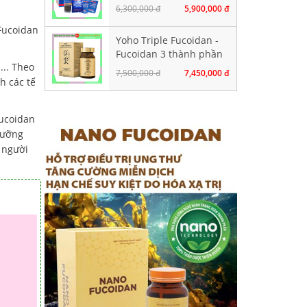
gói chứa 100ml
6,300,000 đ
5,900,000 đ
 Fucoidan
Yoho Triple Fucoidan -
Fucoidan 3 thành phần
... Theo
tảo nâu. Hộp 120 viên
7,500,000 đ
7,450,000 đ
h các tế
Fucoidan
dưỡng
g người