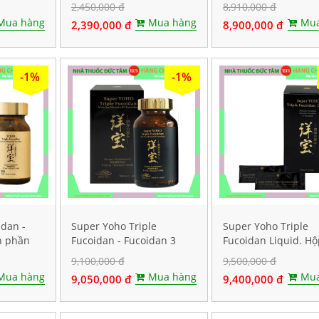
chính hãng
viên
2,450,000 đ
8,910,000 đ
Mua hàng
Mua hàng
Mua
2,390,000 đ
8,900,000 đ
-1%
-1%
idan -
Super Yoho Triple
Super Yoho Triple
h phần
Fucoidan - Fucoidan 3
Fucoidan Liquid. H
 viên
thành phần tảo nâu hàm
20 gói
9,100,000 đ
9,500,000 đ
lượng CAO. Hộp 160 viên
Mua hàng
Mua hàng
Mua
9,050,000 đ
9,400,000 đ