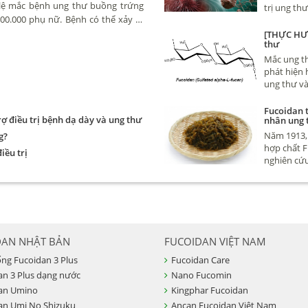
 lệ mắc bệnh ung thư buồng trứng
trị ung th
00.000 phụ nữ. Bệnh có thể xảy ra
nhau rất nh
vài trăm ng
uổi tuy nhiên hay gặp nhất là phụ
[THỰC HƯ]
thư
và thực sự 
diệt tế bà
Mắc ung t
phát hiện 
ung thư và
cho hàng 
ung thư nh
Fucoidan t
ợ điều trị bệnh dạ dày và ung thư
nhân ung 
đây nhé
Năm 1913, 
g?
hợp chất F
iều trị
nghiên cứu
khoa Quốc
DAN NHẬT BẢN
FUCOIDAN VIỆT NAM
ống Fucoidan 3 Plus
Fucoidan Care
an 3 Plus dạng nước
Nano Fucomin
an Umino
Kingphar Fucoidan
an Umi No Shizuku
Ancan Fucoidan Việt Nam