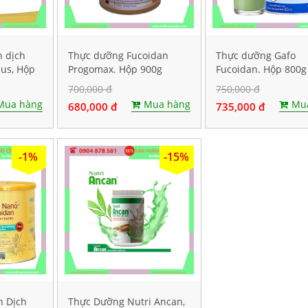
 dịch
Thực dưỡng Fucoidan
Thực dưỡng Gafo
lus, Hộp
Progomax. Hộp 900g
Fucoidan. Hộp 800g
700,000 đ
750,000 đ
Mua hàng
Mua hàng
Mu
680,000 đ
735,000 đ
-1%
-15%
n Dịch
Thực Dưỡng Nutri Ancan,