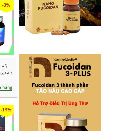
-3%
- Hỗ
ng cao
0 viên
 hàng
-13%