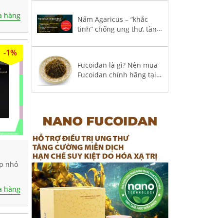
thư?
 hàng
Nấm Agaricus – “khắc
tinh” chống ung thư, tăng
hệ miễn dịch trong
Fucoidan 3-Plus
-1%
Fucoidan là gì? Nên mua
Fucoidan chính hãng tại
Việt Nam?
ộp nhỏ
 hàng