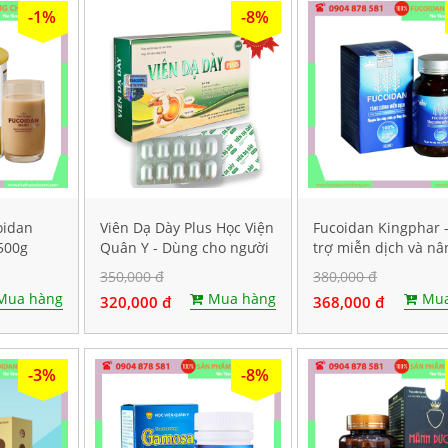
-1%
-8%
oidan
Viên Dạ Dày Plus Học Viện
Fucoidan Kingphar 
500g
Quân Y - Dùng cho người
trợ miễn dịch và nâ
bị bệnh dạ dày. Hộp 30
sức đề kháng, Hộp 4
350,000 đ
380,000 đ
viên
Mua hàng
Mua hàng
Mua
320,000 đ
368,000 đ
-3%
-8%