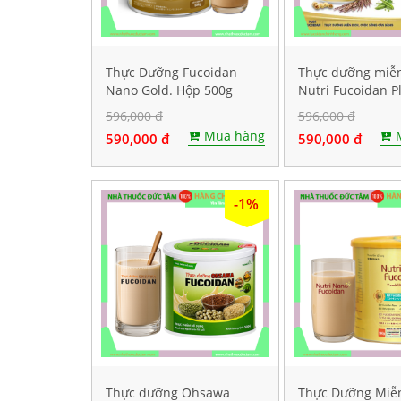
Thực Dưỡng Fucoidan
Thực dưỡng miễn
Nano Gold. Hộp 500g
Nutri Fucoidan P
500g
596,000 đ
596,000 đ
Mua hàng
590,000 đ
590,000 đ
-1%
Thực dưỡng Ohsawa
Thực Dưỡng Miễ