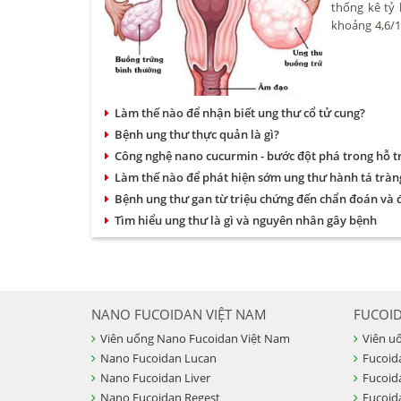
thống kê tỷ
khoảng 4,6/1
ở nhiều độ t
nữ trên 50.
Làm thế nào để nhận biết ung thư cổ tử cung?
Bệnh ung thư thực quản là gì?
Công nghệ nano cucurmin - bước đột phá trong hỗ tr
Làm thế nào để phát hiện sớm ung thư hành tá tràn
Bệnh ung thư gan từ triệu chứng đến chẩn đoán và đ
Tìm hiểu ung thư là gì và nguyên nhân gây bệnh
NANO FUCOIDAN VIỆT NAM
FUCOI
Viên uống Nano Fucoidan Việt Nam
Viên u
Nano Fucoidan Lucan
Fucoid
Nano Fucoidan Liver
Fucoid
Nano Fucoidan Regest
Fucoid