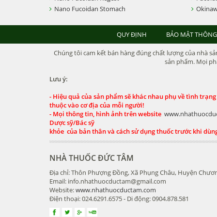
Nano Fucoidan Stomach
Okinaw
QUY ĐỊNH
BẢO MẬT THÔNG
Chúng tôi cam kết bán hàng đúng chất lượng của nhà sản 
sản phẩm. Mọi phả
Lưu ý:
- Hiệu quả của sản phẩm sẽ khác nhau phụ về tình trạng
thuộc vào cơ địa của mỗi người!
- Mọi thông tin, hình ảnh trên website
www.nhathuocdu
Dược sỹ/Bác sỹ
khỏe của bản thân và cách sử dụng thuốc trước khi dùn
NHÀ THUỐC ĐỨC TÂM
Địa chỉ: Thôn Phượng Đồng, Xã Phụng Châu, Huyện Chươn
Email: info.nhathuocductam@gmail.com
Website:
www.nhathuocductam.com
Điện thoại: 024.6291.6575 - Di động: 0904.878.581