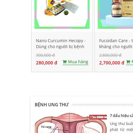
Nano Curcumin Hecopy -
Fucoidan Care - 
Dùng cho người bị bệnh
kháng cho người
dạ dày. Hộp 60 viên
ung thư, Hộp 60 
300,000 đ
2,800,000 đ
nang cứng
Mua hàng
280,000 đ
2,700,000 đ
BỆNH UNG THƯ
7 dấu hiệu 
Ung thư buồn
phát từ một