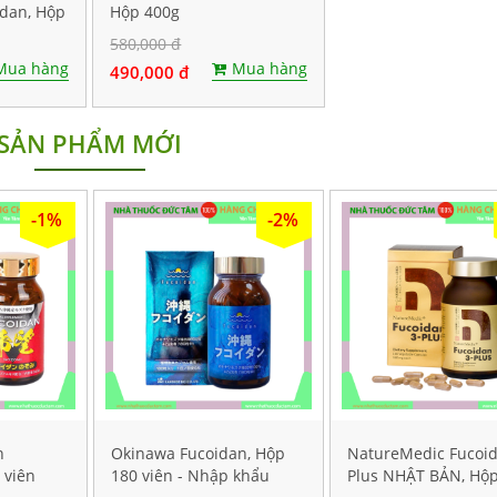
idan, Hộp
Hộp 400g
580,000 đ
Mua hàng
Mua hàng
490,000 đ
SẢN PHẨM MỚI
-1%
-2%
n
Okinawa Fucoidan, Hộp
NatureMedic Fucoi
 viên
180 viên - Nhập khẩu
Plus NHẬT BẢN, Hộ