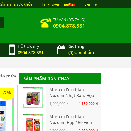
Cẩm nang sức khỏe
Tin khuyến mại
Liên hệ
TƯ VẤN (ĐT, ZALO)
0904.878.581
Hỗ trợ đại lý
Giỏ hàng
0904.878.581
(0) sản phẩm
7 sản phẩm
SẢN PHẨM BÁN CHẠY
Mozuku Fucoidan
-2%
Nozomi Nhật Bản. Hộp
60 viên
1,200,000 đ
1,150,000 đ
Mozuku Fucoidan
Nozomi. Hộp 150 viên
2,700,000 đ
2,650,000 đ