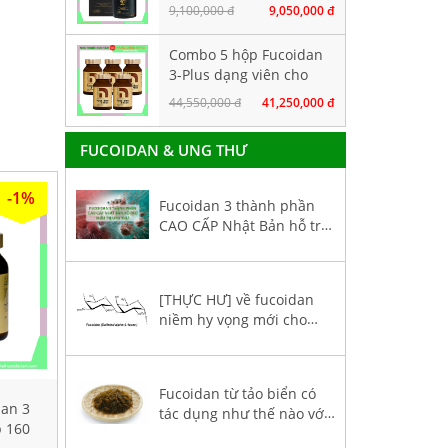
thành phần tảo nâu
9,100,000 đ
9,050,000 đ
hàm lượng CAO. Hộp
160 viên
Combo 5 hộp Fucoidan
3-Plus dạng viên cho
người bị ung thư giai
44,550,000 đ
41,250,000 đ
đoạn đầu
FUCOIDAN & UNG THƯ
-1%
Fucoidan 3 thành phần
CAO CẤP Nhật Bản hỗ trợ
điều trị ung thư
[THỰC HƯ] về fucoidan
niềm hy vọng mới cho
bệnh nhân ung thư
Fucoidan từ tảo biển có
dan 3
tác dụng như thế nào với
p 160
sức khoẻ bệnh nhân ung