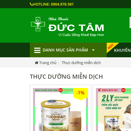
HOTLINE:
0904.878.581
DANH MỤC SẢN PHẨM
KHUYẾN
Trang chủ
Thực dưỡng miễn dịch
THỰC DƯỠNG MIỄN DỊCH
-1%