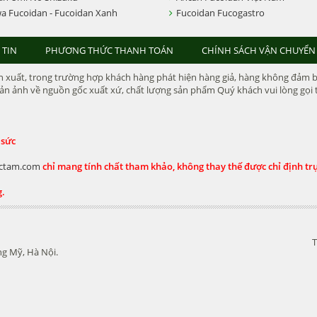
a Fucoidan - Fucoidan Xanh
Fucoidan Fucogastro
 TIN
PHƯƠNG THỨC THANH TOÁN
CHÍNH SÁCH VẬN CHUYỂN
xuất, trong trường hợp khách hàng phát hiện hàng giả, hàng không đảm bảo 
n ảnh về nguồn gốc xuất xứ, chất lượng sản phẩm Quý khách vui lòng gọi t
 sức
ctam.com
chỉ mang tính chất tham khảo, không thay thế được chỉ định trực
g.
T
g Mỹ, Hà Nội.