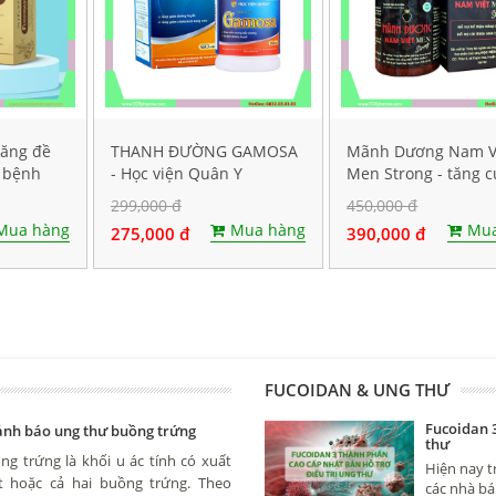
tăng đề
THANH ĐƯỜNG GAMOSA
Mãnh Dương Nam V
 bệnh
- Học viện Quân Y
Men Strong - tăng 
viên
sinh lý nam
299,000 đ
450,000 đ
Mua hàng
Mua hàng
Mua
275,000 đ
390,000 đ
FUCOIDAN & UNG THƯ
Fucoidan 
cảnh báo ung thư buồng trứng
thư
g trứng là khối u ác tính có xuất
Hiện nay t
 hoặc cả hai buồng trứng. Theo
các nhà bá