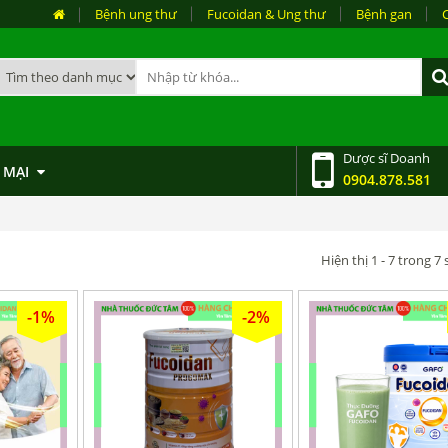
Bệnh ung thư
Fucoidan & Ung thư
Bệnh gan
Dược sĩ Doanh
 MẠI
0904.878.581
Hiện thị 1 - 7 trong 
-1%
-2%