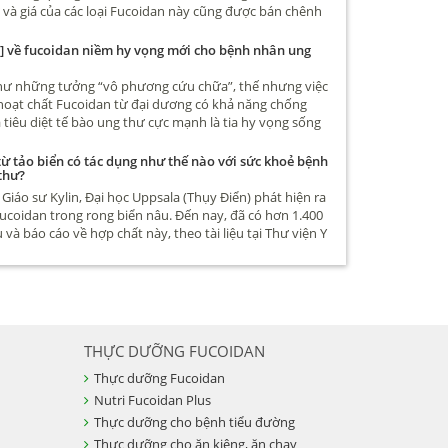
ư và giá của các loại Fucoidan này cũng được bán chênh
iều, có loại chỉ hơn 1 triệu cũng có, thậm chí có loại chỉ
àn. Vậy điểm khác biệt giữa các loại Fucoidan này là gì
 về fucoidan niềm hy vọng mới cho bệnh nhân ung
cứ Fucoidan là có tác dụng hỗ trợ điều trị ung thư, tiêu
o ung thư hay không mời các bạn đọc bài viết sau nhé
hư những tưởng “vô phương cứu chữa”, thế nhưng việc
hoạt chất Fucoidan từ đại dương có khả năng chống
 tiêu diệt tế bào ung thư cực mạnh là tia hy vọng sống
ngàn người bệnh ung thư. Vậy thực hư Fucoidan chữa
ư thế nào, mời bạn đọc cùng tìm hiểu qua bài viết sau
ừ tảo biển có tác dụng như thế nào với sức khoẻ bệnh
thư?
Giáo sư Kylin, Đại học Uppsala (Thụy Điển) phát hiện ra
ucoidan trong rong biển nâu. Đến nay, đã có hơn 1.400
 và báo cáo về hợp chất này, theo tài liệu tại Thư viện Y
 gia Mỹ.
THỰC DƯỠNG FUCOIDAN
Thực dưỡng Fucoidan
Nutri Fucoidan Plus
Thực dưỡng cho bệnh tiểu đường
Thực dưỡng cho ăn kiêng, ăn chay