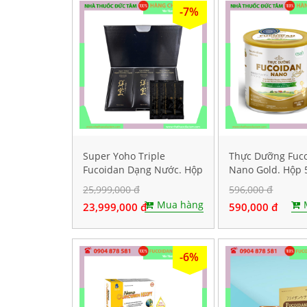
-7%
Super Yoho Triple
Thực Dưỡng Fuc
Fucoidan Dạng Nước. Hộp
Nano Gold. Hộp 
60 gói
25,999,000 đ
596,000 đ
Mua hàng
23,999,000 đ
590,000 đ
-6%