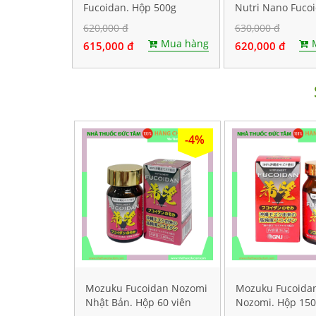
Fucoidan. Hộp 500g
Nutri Nano Fuco
500g
620,000 đ
630,000 đ
Mua hàng
615,000 đ
620,000 đ
-4%
Mozuku Fucoidan Nozomi
Mozuku Fucoida
Nhật Bản. Hộp 60 viên
Nozomi. Hộp 150