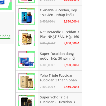
Okinawa Fucoidan, Hộp
180 viên - Nhập khẩu
chính hãng
2,450,000 đ
2,390,000 đ
NatureMedic Fucoidan 3
a hàng
Plus NHẬT BẢN, Hộp 160
viên
8,910,000 đ
8,900,000 đ
Super Fucoidan dạng
nước - hộp 30 gói, mỗi
gói chứa 100ml
6,300,000 đ
5,900,000 đ
Yoho Triple Fucoidan -
Fucoidan 3 thành phần
tảo nâu. Hộp 120 viên
7,500,000 đ
7,450,000 đ
Super Yoho Triple
Fucoidan - Fucoidan 3