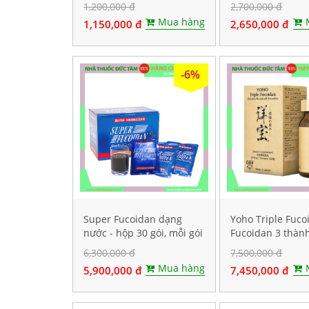
1,200,000 đ
2,700,000 đ
Mua hàng
1,150,000 đ
2,650,000 đ
-6%
Super Fucoidan dạng
Yoho Triple Fuco
nước - hộp 30 gói, mỗi gói
Fucoidan 3 thàn
chứa 100ml
tảo nâu. Hộp 120
6,300,000 đ
7,500,000 đ
Mua hàng
5,900,000 đ
7,450,000 đ