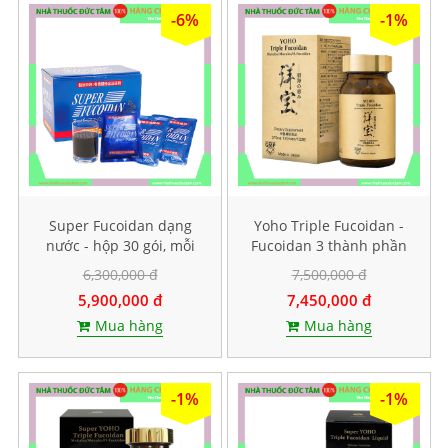
-6%
-1%
Super Fucoidan dạng
Yoho Triple Fucoidan -
nước - hộp 30 gói, mỗi
Fucoidan 3 thành phần
gói chứa 100ml
tảo nâu. Hộp 120 viên
6,300,000 đ
7,500,000 đ
5,900,000 đ
7,450,000 đ
Mua hàng
Mua hàng
-1%
-1%