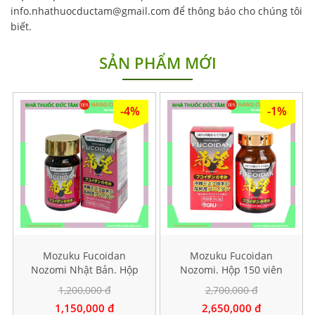
info.nhathuocductam@gmail.com để thông báo cho chúng tôi
biết.
SẢN PHẨM MỚI
-4%
-1%
Mozuku Fucoidan
Mozuku Fucoidan
Nozomi Nhật Bản. Hộp
Nozomi. Hộp 150 viên
60 viên
1,200,000 đ
2,700,000 đ
1,150,000 đ
2,650,000 đ