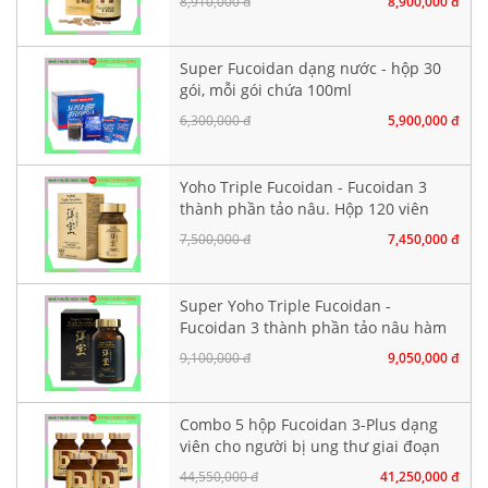
8,910,000 đ
8,900,000 đ
Super Fucoidan dạng nước - hộp 30
gói, mỗi gói chứa 100ml
6,300,000 đ
5,900,000 đ
Yoho Triple Fucoidan - Fucoidan 3
thành phần tảo nâu. Hộp 120 viên
7,500,000 đ
7,450,000 đ
Super Yoho Triple Fucoidan -
Fucoidan 3 thành phần tảo nâu hàm
lượng CAO. Hộp 160 viên
9,100,000 đ
9,050,000 đ
Combo 5 hộp Fucoidan 3-Plus dạng
viên cho người bị ung thư giai đoạn
đầu
44,550,000 đ
41,250,000 đ