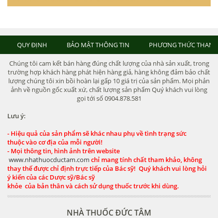
QUY ĐỊNH
BẢO MẬT THÔNG TIN
PHƯƠNG THỨC THANH
Chúng tôi cam kết bán hàng đúng chất lượng của nhà sản xuất, trong
trường hợp khách hàng phát hiện hàng giả, hàng không đảm bảo chất
lượng chúng tôi xin bồi hoàn lại gấp 10 giá trị của sản phẩm. Mọi phản
ảnh về nguồn gốc xuất xứ, chất lượng sản phẩm Quý khách vui lòng
gọi tới số 0904.878.581
Lưu ý:
- Hiệu quả của sản phẩm sẽ khác nhau phụ về tình trạng sức
thuộc vào cơ địa của mỗi người!
- Mọi thông tin, hình ảnh trên website
www.nhathuocductam.com
chỉ mang tính chất tham khảo, không
thay thế được chỉ định trực tiếp của Bác sỹ! Quý khách vui lòng hỏi
ý kiến của các Dược sỹ/Bác sỹ
khỏe của bản thân và cách sử dụng thuốc trước khi dùng.
NHÀ THUỐC ĐỨC TÂM