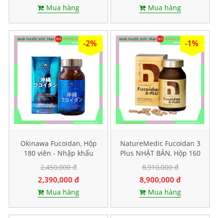
Mua hàng
Mua hàng
-2%
-1%
Okinawa Fucoidan, Hộp
NatureMedic Fucoidan 3
180 viên - Nhập khẩu
Plus NHẬT BẢN, Hộp 160
chính hãng
viên
2,450,000 đ
8,910,000 đ
2,390,000 đ
8,900,000 đ
Mua hàng
Mua hàng